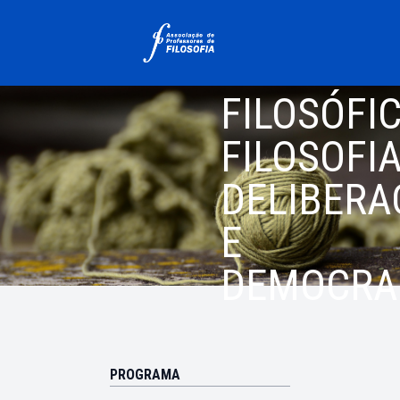
O TRABA
FILOSÓFIC
FILOSOFIA
DELIBERA
E
DEMOCRA
PROGRAMA